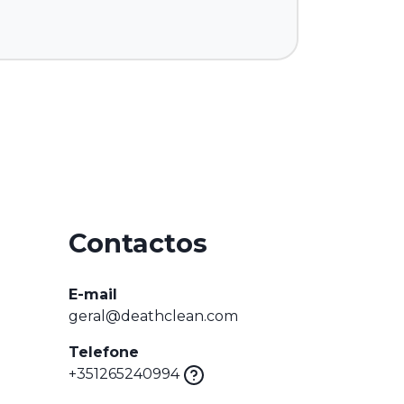
Contactos
E-mail
geral@deathclean.com
Telefone
+351265240994