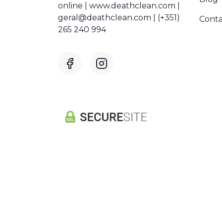
online | www.deathclean.com |
geral@deathclean.com | (+351)
Conta
265 240 994