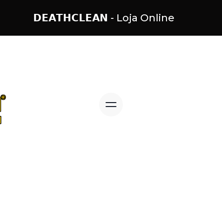
𝗗𝗘𝗔𝗧𝗛𝗖𝗟𝗘𝗔𝗡 - Loja Online