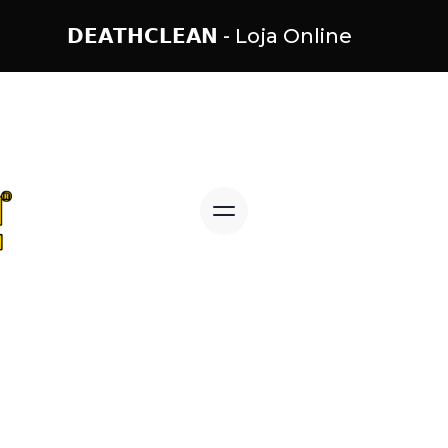
𝗗𝗘𝗔𝗧𝗛𝗖𝗟𝗘𝗔𝗡 - Loja Online