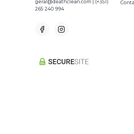
geral@deathclean.com | (+351)
Conta
265 240 994