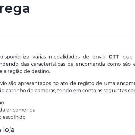
trega
isponibiliza várias modalidades de envio
CTT
que 
endendo das características da encomenda como são 
e a região de destino.
vio são apresentados no ato de registo de uma encom
o carrinho de compras, tendo em conta as seguintes cara
no
r da encomenda
 escolhido
 loja