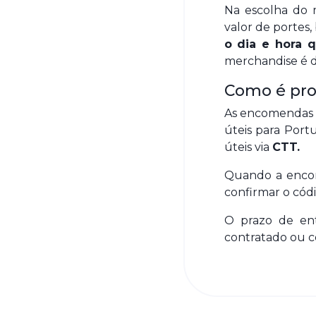
Na escolha do 
valor de portes,
o dia e hora q
merchandise é da
Como é pro
As encomendas s
úteis para Portu
úteis via
CTT.
Quando a encom
confirmar o cód
O prazo de ent
contratado ou c