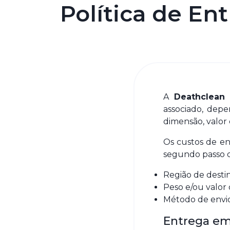
Política de En
A
Deathclean
d
associado, dep
dimensão, valor 
Os custos de en
segundo passo d
Região de desti
Peso e/ou valo
Método de envio
Entrega em