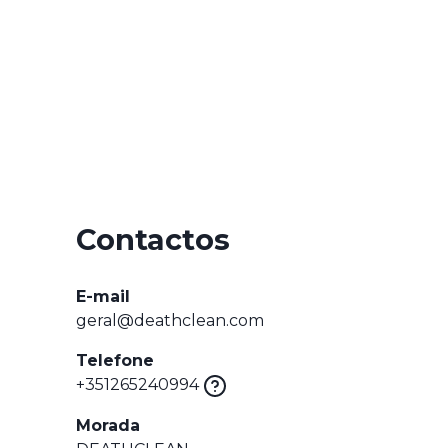
Contactos
E-mail
geral@deathclean.com
Telefone
+351265240994
Morada